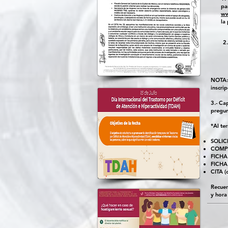
p
ww
la
2.
NOTA: 
inscrip
3.- Ca
pregun
*Al te
SOLIC
COMPR
FICHA
FICHA
CITA (
Recuer
y hora