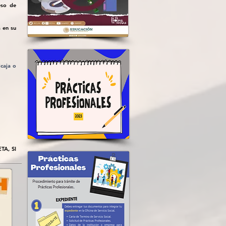
eso de
 en su
caja o
A, SI