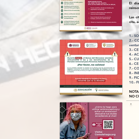
El dí
reinsc
Las ci
cita, 
1.- S
2.- C
venta
3.- C
4.- A
5.- CU
6.- C
7.- C
8.- I
9.- F
10.- 
NOTA
NO C