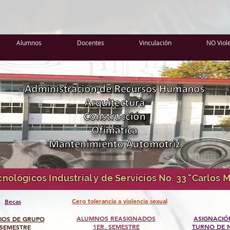
Alumnos
Docentes
Vinculación
NO Viol
nológicos Industrial y de Servicios No. 33 "Carlos
Cero tolerancia a violencia sexual
Becas
ALUMNOS REASIGNADOS
ASIGNACIÓ
IOS DE GRUPO
1ER. SEMESTRE
TURNO DE 
 SEMESTRE