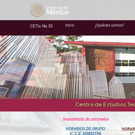
Inicio
¿Quiénes somos?
CETis No.33
Centro de Estudios Tec
Seguimiento de egresados
HORARIOS DE GRUPO
HORAR
3° Y 5° SEMESTRE
1°