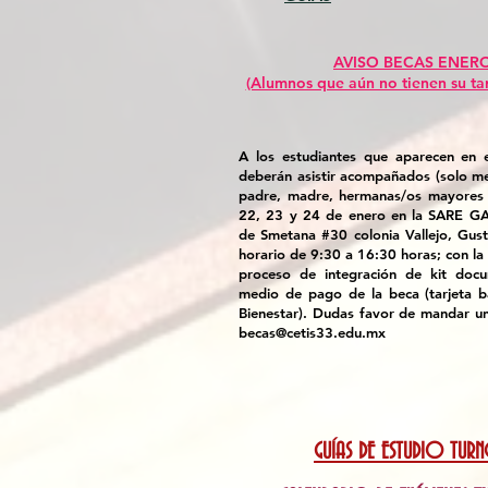
AVISO BECAS ENERO
(Alumnos que aún no tienen su tar
A los estudiantes que aparecen en 
deberán asistir acompañados (solo m
padre, madre, hermanas/os mayores 
22, 23 y 24 de enero en la SARE GA
de Smetana #30 colonia Vallejo, Gu
horario de 9:30 a 16:30 horas; con la f
proceso de integración de kit doc
medio de pago de la beca (tarjeta b
Bienestar). Dudas favor de mandar un
becas@cetis33.edu.mx
GUÍAS DE ESTUDIO TU