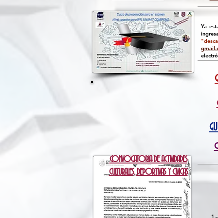
Ya est
ingres
"desca
gmail
electró
GU
c
CONVOCATORIA DE ACTIVIDADES
CULTURALES, DEPORTIVAS Y CIVICAS
1.