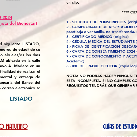
un clip.
**** CIT
 2024
1.- SOLICITUD DE REINSCRIPCIÓN (ori
g
jeta del Bienestar)
2.- COMPROBANTE DE APORTACIÓN (ori
practicaja o ventanilla, no transferencia,
3.- CERTIFICADO MÉDICO (original)
4.- CÉDULA MÉDICA DEL ESTUDIANTE (o
el siguiente LISTADO,
5.- FICHA DE IDENTIFICACIÓN DESCAR
enores de edad) de su
6.- CARTA DE CONSENTIMIENTO 2024 (o
o abuelas/os los días
7.- CARTA DE CONOCIMIENTO Y ACEPTA
M ubicada en la calle
Academic)
stavo A. Madero en un
8.- INE DEL PADRE O TUTOR (copia legi
inalidad de realizar el
NOTA: NO PODRÁS HACER NINGÚN T
umental y entrega de
ESTÁ INCOMPLETA, SI NO CUMPLES C
ancaria del Banco del
REQUISITOS TENDRÁS QUE GENERAR 
 correo electrónico a:
LISTADO
RNO MATUTINO
GUÍAS DE ESTU