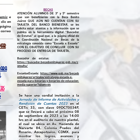
BECAS
ATENCIÓN ALUMNOS DE 3° y 5°
semestre
emic
e
que son beneficiarios con la Beca Benito
Juárez
QUE AÚN NO CUENTAN CON SU
clic en
TARJETA DEL BANCO BIENESTAR
, se les
 página
solicita estar atentos a la información que se
 correo
publica en la herramienta digital “Buscador
de Estatus” al igual que, a la página oficial de
la Coordinación Nacional de Becas de la
estrategia conocida como "Escuela x Escuela”
IAR
CON EL OBJETIVO DE CONCLUIR CON SU
PROCESO DE ENTREGA DE TARJETA.
Buscador de estatus:
https://buscador.becasbenitojuarez.gob.mx/c
onsulta/
PARA
EscuelaxEscuela:
https://www.gob.mx/becasb
L
enitojuarez/articulos/estrategia-escuela-x-
escuela-para-becarias-y-becarios-de-educacion-
media-superior?idiom=es
AS
S
Se hace una cordial invitación a la
Jornada de Informe de Actividades y
Rendición de Cuentas 2023
en el
CETis 33, con clave 09DCT0034P,
que se llevará a cabo el próximo 08
de septiembre de 2023 a las 14:00
hrs en el auditorio de nuestro plantel,
el cual se ubica en Av. Hacienda de
Narvarte 84, Colonia Prados del
Rosario, Azcapotzalco, CDMX. para
mostrar los logros, avances y