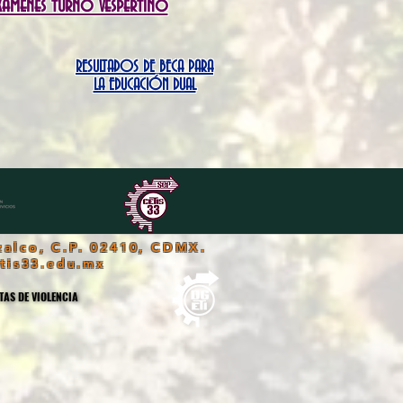
xámenes turno vespertino
RESULTADOS DE BECA PARA
LA EDUCACIÓN DUAL
zalco, C.P. 02410, CDMX.
tis33.edu.mx
AS DE VIOLENCIA
AS DE VIOLENCIA