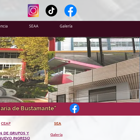
encia
SEAA
Galería
 María de Bustamante"
CEAP
SEA
N DE GRUPOS Y
Galería
NUEVO INGRESO