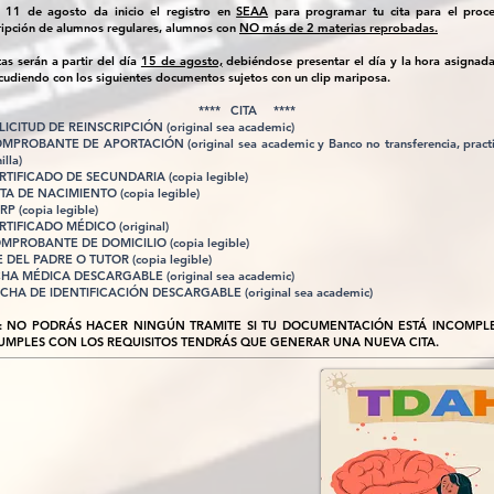
a 11 de agosto da inicio el registro en
SEAA
para programar tu cita para el proc
ripción de alumnos regulares, alumnos con
NO más de 2 materias reprobadas.
tas serán a partir del día
15 de agosto,
debiéndose presentar el día y la hora asignada
acudiendo con los siguientes documentos sujetos con un clip mariposa.
**** CITA ****
OLICITUD DE REINSCRIPCIÓN (original sea academic)
OMPROBANTE DE APORTACIÓN (original sea academic y Banco no transferencia, practi
nilla)
ERTIFICADO DE SECUNDARIA (copia legible)
CTA DE NACIMIENTO (copia legible)
RP (copia legible)
ERTIFICADO MÉDICO (original)
OMPROBANTE DE DOMICILIO (copia legible)
NE DEL PADRE O TUTOR (copia legible)
ICHA MÉDICA DESCARGABLE (original sea academic)
FICHA DE IDENTIFICACIÓN DESCARGABLE (original sea academic)
: NO PODRÁS HACER NINGÚN TRAMITE SI TU DOCUMENTACIÓN ESTÁ INCOMPLET
UMPLES CON LOS REQUISITOS TENDRÁS QUE GENERAR UNA NUEVA CITA.