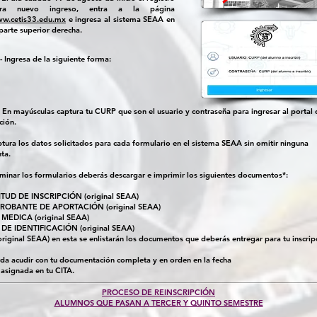
ara nuevo ingreso, entra a la página
w.cetis33.edu.mx
e ingresa al sistema SEAA en
 parte superior derecha.
- Ingresa de la siguiente forma:
En mayúsculas captura tu CURP que son el usuario y contraseña para ingresar al portal 
ción.
ptura los datos solicitados para cada formulario en el sistema SEAA sin omitir ninguna
ta.
rminar los formularios deberás descargar e imprimir los siguientes documentos*:
ITUD DE INSCRIPCIÓN (original SEAA)
OBANTE DE APORTACIÓN (original SEAA)
 MEDICA (original SEAA)
 DE IDENTIFICACIÓN (original SEAA)
original SEAA) en esta se enlistarán los documentos que deberás entregar para tu inscrip
da acudir con tu documentación completa y en orden en la fecha
 asignada en tu CITA.
PROCESO DE REINSCRIPCIÓN
ALUMNOS QUE PASAN A TERCER Y QUINTO SEMESTRE