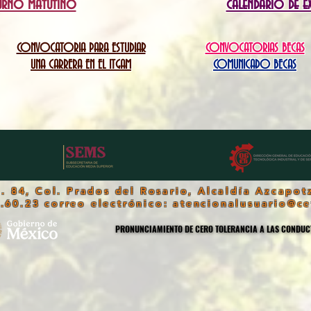
turno matutino
calendario de e
CONVOCATORIA PARA ESTUDIAR
CONVOCATORIAS BECAS
UNA CARRERA EN EL ITGAM
COMUNICADO BECAS
. 84, Col. Prados del Rosario, Alcaldía Azcapot
2.60.23 correo electrónico:
atencionalusuario@ce
PRONUNCIAMIENTO DE CERO TOLERANCIA A LAS CONDUCT
PRONUNCIAMIENTO DE CERO TOLERANCIA A LAS CONDUCT