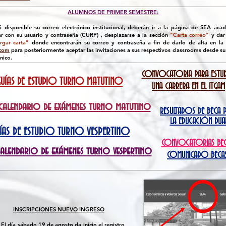
ALUMNOS DE PRIMER SEMESTRE:
á disponible su correo electrónico institucional, deberán ir a la página de
SEA acad
ar con su usuario y contraseña (CURP) , desplazarse a la sección
"Carta correo"
y dar 
rgar carta"
donde encontrarán su correo y contraseña a fin de darlo de alta en la
.com
para posteriormente aceptar las invitaciones a sus respectivos classrooms desde su
nico.
CONVOCATORIA PARA ESTUD
GUÍAS DE ESTUDIO TURNO MATUTINO
UNA CARRERA EN EL ITGAM
calendario de exámenes turno matutino
RESULTADOS DE BECA 
LA EDUCACIÓN DUA
ÍAS DE ESTUDIO TURNO VESPERTINO
CONVOCATORIAS BEC
alendario de exámenes turno vespertino
COMUNICADO BECA
INSCRIPCIONES NUEVO INGRESO
- El día sábado 19 de agosto da inicio el registro