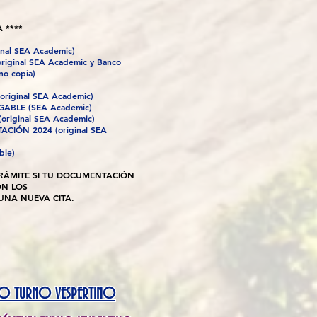
A ****
inal SEA Academic)
ginal SEA Academic y Banco
 no copia)
riginal SEA Academic)
GABLE (SEA Academic)
riginal SEA Academic)
CIÓN 2024 (original SEA
ble)
RÁMITE SI TU DOCUMENTACIÓN
ON LOS
UNA NUEVA CITA.
DIO TURNO VESPERTINO