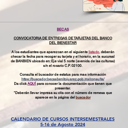
BECAS
CONVOCATORIA DE ENTREGAS DE TARJETAS DEL BANCO
DEL BIENESTAR
A los estudiantes que aparezcan en el siguiente
listado,
deberán
checar la fecha para recoger su tarjeta y el horario, en la sucursal
de BANBIEN ubicado en: Eje vial 5 norte (avenida de las culturas)
s/n el rosario C.P. 02100.
Consulta el buscador de estatus para mas información
https://buscador.becasbenitojuarez.gob.mx/consulta/
Da click
AQUÍ
para conocer la documentación que tienen que
presentar.
*Deberán llevar impresa su cita con el número de remesa que
aparece en la página del
buscador
CALENDARIO DE CURSOS INTERSEMESTRALES​
5-16 de Agosto 2024