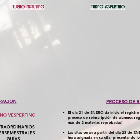
turno matutino
turno vespertino
RACIÓN
PROCESO DE R
El día 21 de ENERO da inicio el registro
RNO VESPERTINO
proceso de reinscripción de alumnos r
más de 2 materias reprobadas)
TRAORDINARIOS
Las citas serán a partir del día 23 de E
ERSEMESTRALES
hora asignada en su cita, presentando l
GUÍAS